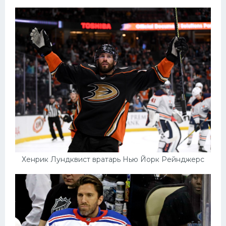
Хенрик Лундквист вратарь Нью Йорк Рейнджерс