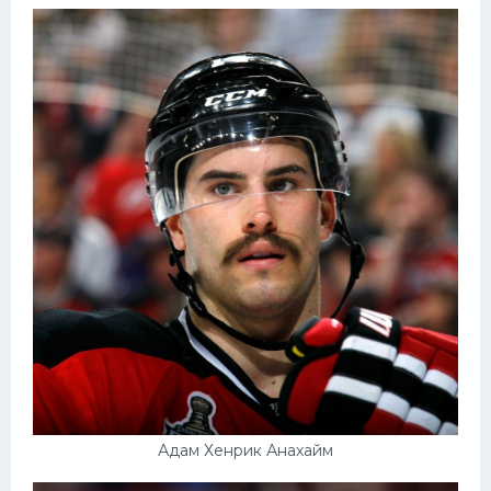
Адам Хенрик Анахайм