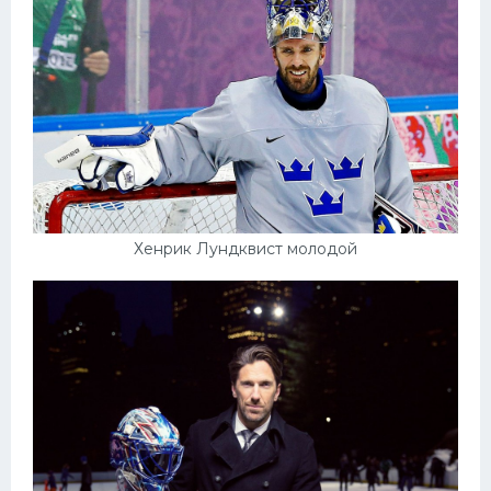
Хенрик Лундквист молодой