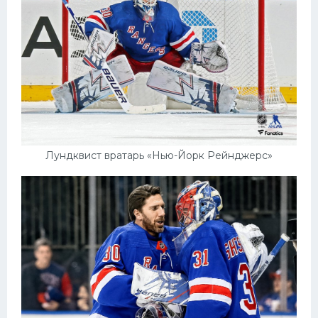
Лундквист вратарь «Нью-Йорк Рейнджерс»