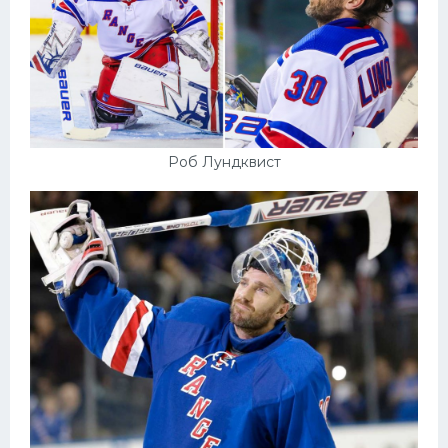
Роб Лундквист