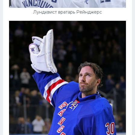
Лундквист вратарь Рейнджерс