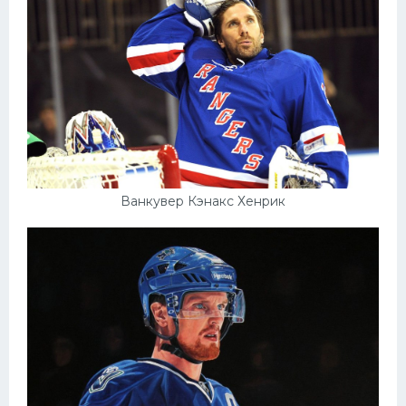
Ванкувер Кэнакс Хенрик