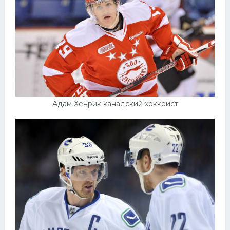
Адам Хенрик канадский хоккеист