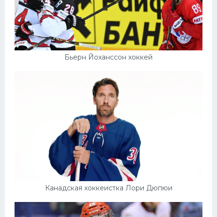
Бьерн Йоханссон хоккей
Канадская хоккеистка Лори Дюпюи