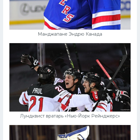
Манджапане Эндрю Канада
Лундквист вратарь «Нью-Йорк Рейнджерс»