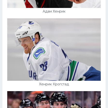
Адам Хенрик
Хенрик Крогстад