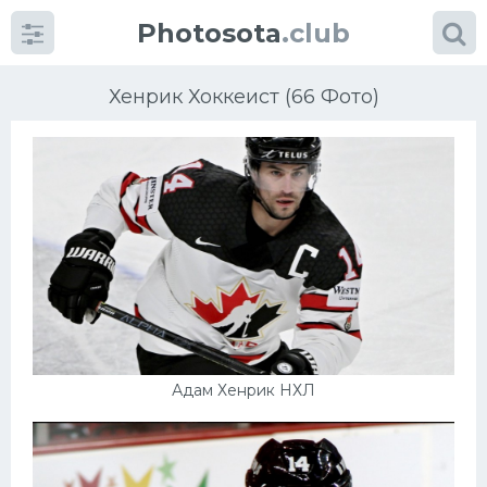
Photosota
.club
Хенрик Хоккеист (66 Фото)
Категории
Фото
Еще картинки...
Футбол
Адам Хенрик НХЛ
Баскетбол
Хоккей
Велогонки