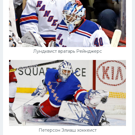
Лундквист вратарь Рейнджерс
Петерсон Элиаш хоккеист