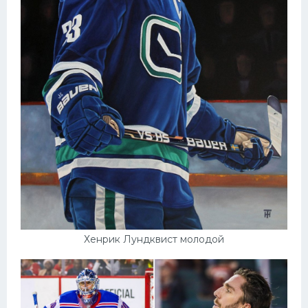
Хенрик Лундквист молодой