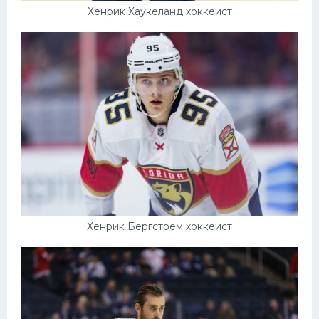
Хенрик Хаукеланд хоккеист
Хенрик Бергстрем хоккеист