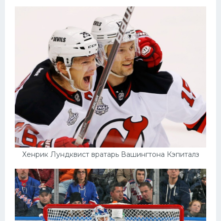
Хенрик Лундквист вратарь Вашингтона Кэпиталз