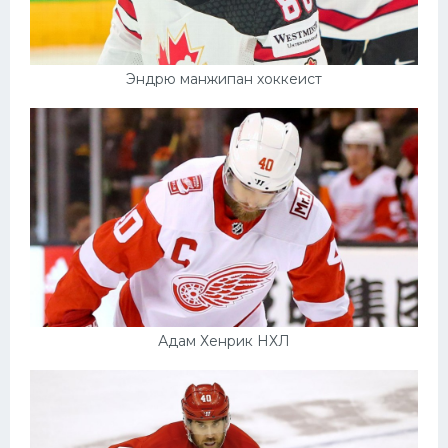
Эндрю манжипан хоккеист
Адам Хенрик НХЛ