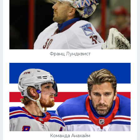
Франц Лундквист
Команда Анахайм