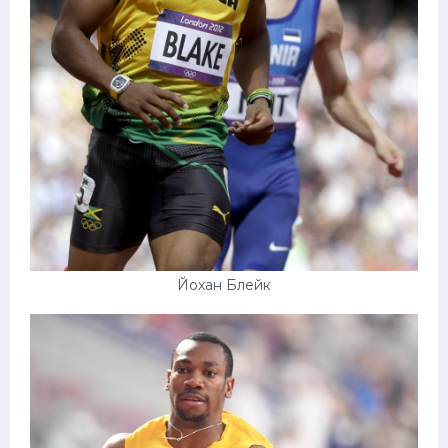
Йохан Блейк