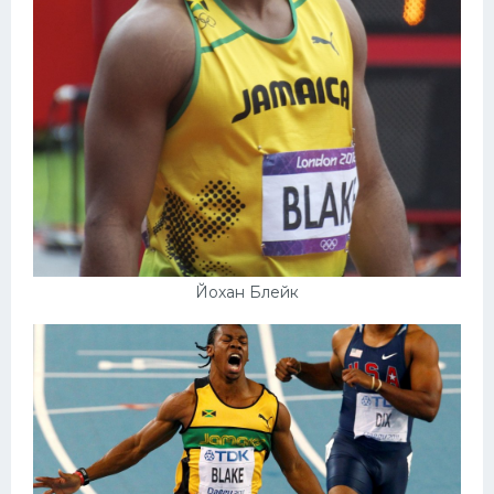
Йохан Блейк