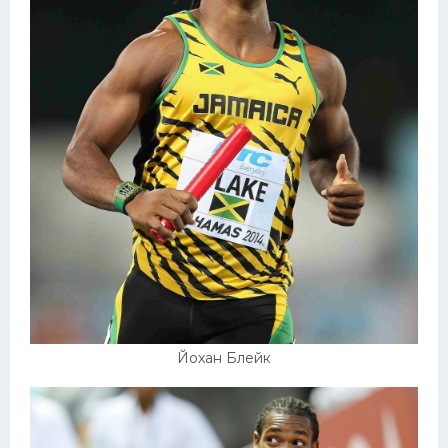
Йохан Блейк