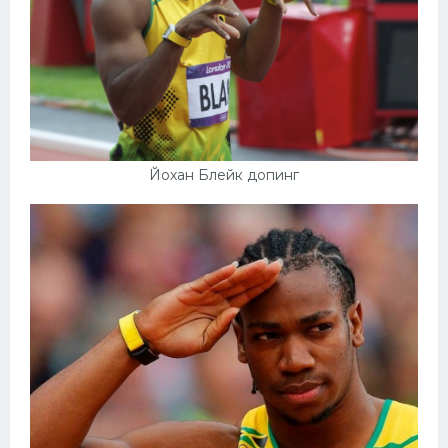
Йохан Блейк допинг