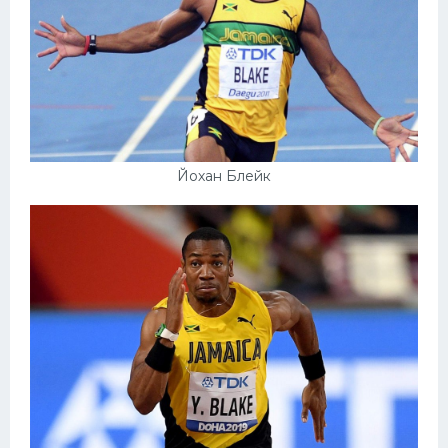
Йохан Блейк