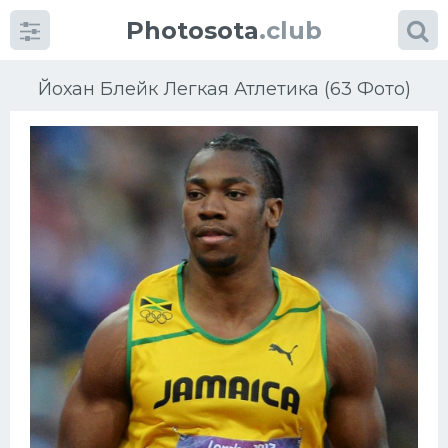
Photosota
.club
Йохан Блейк Легкая Атлетика (63 Фото)
Категории
Фото
Еще картинки...
Футбол
Баскетбол
Хоккей
Велогонки