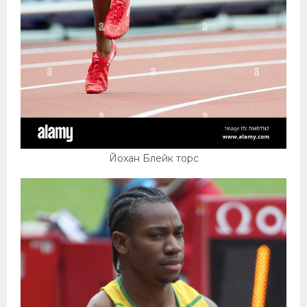
Йохан Блейк торс