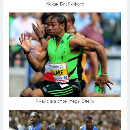
Йохан Блейк фото
Ямайские спринтеры Блейк