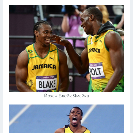
Йохан Блейк Ямайка