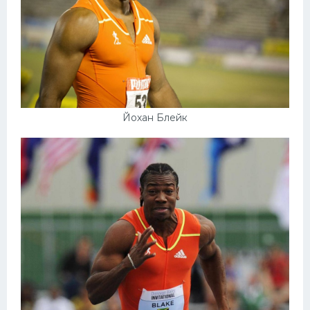
Йохан Блейк