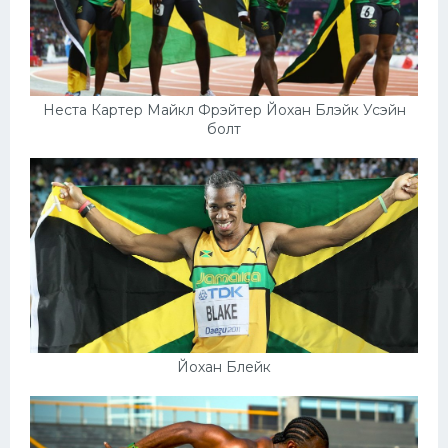
Неста Картер Майкл Фрэйтер Йохан Блэйк Усэйн
болт
Йохан Блейк