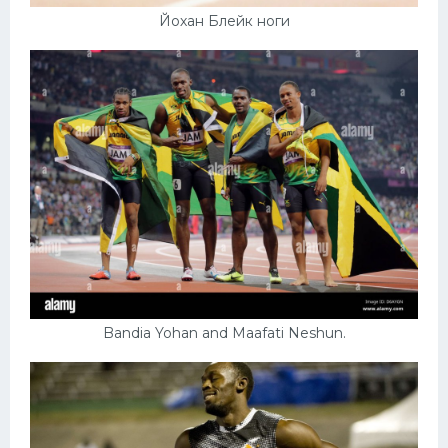
Йохан Блейк ноги
Bandia Yohan and Maafati Neshun.