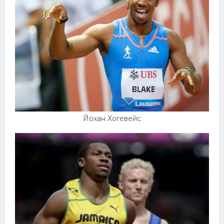
Йохан Хогевейс