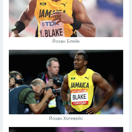
Йохан Блейк
Йохан Хогевейс