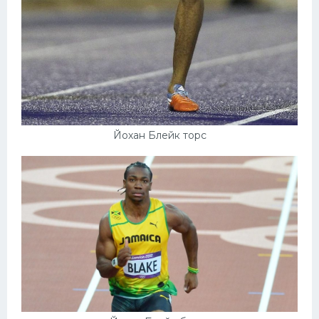
Йохан Блейк торс