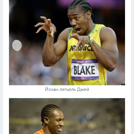
Йохан легьель Джей