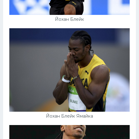
Йохан Блейк
Йохан Блейк Ямайка