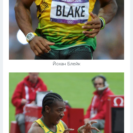
Конькобежный спорт
Тренажеры
Интерьер квартиры
Йохан Блейк