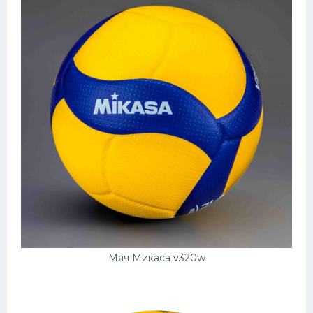
Мяч Микаса v320w