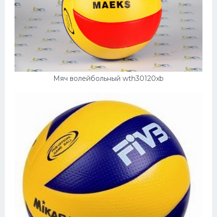
Мяч волейбольный wth30120xb