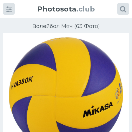
Photosota
.club
Волейбол Мяч (63 Фото)
Категории
Фото
Еще картинки...
Футбол
Баскетбол
Хоккей
Велогонки