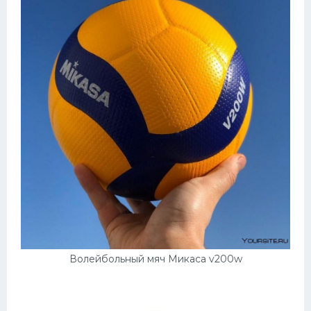
Волейбольный мяч Микаса v200w