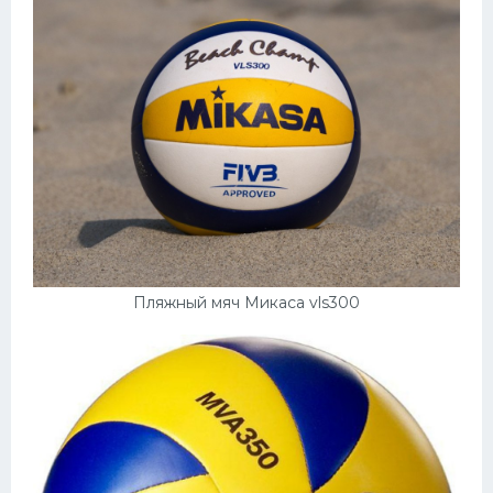
Пляжный мяч Микаса vls300