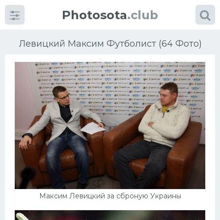
Photosota
.club
Левицкий Максим Футболист (64 Фото)
Категории
Фото
Еще картинки...
Футбол
Баскетбол
Максим Левицкий за сброную Украины
Хоккей
Велогонки