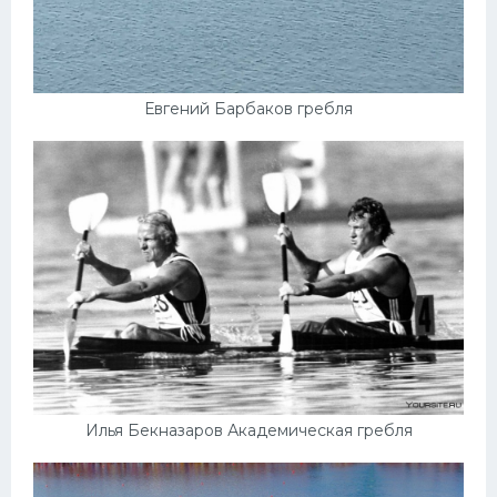
Евгений Барбаков гребля
Илья Бекназаров Академическая гребля