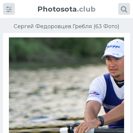
Photosota
.club
Сергей Федоровцев Гребля (63 Фото)
Категории
Фото
Еще картинки...
Футбол
Баскетбол
Хоккей
Велогонки