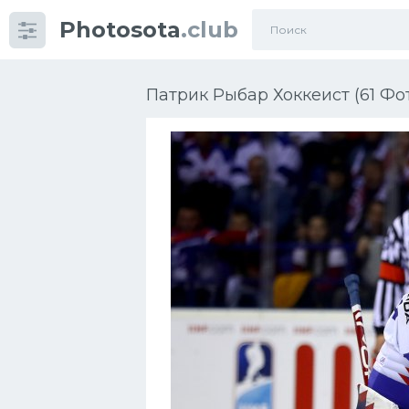
Photosota
.club
Категории
Фото
Патрик Рыбар Хоккеист (61 Фо
Еще картинки...
Футбол
Баскетбол
Хоккей
Велогонки
Конькобежный спорт
Тренажеры
Интерьер квартиры