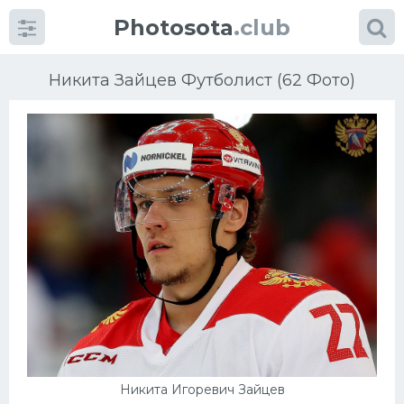
Photosota
.club
Никита Зайцев Футболист (62 Фото)
Категории
Фото
Еще картинки...
Футбол
Баскетбол
Хоккей
Никита Игоревич Зайцев
Велогонки