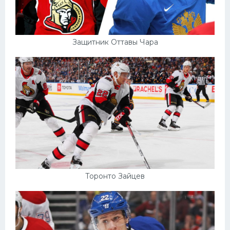
Защитник Оттавы Чара
Торонто Зайцев