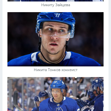
Никиту Зайцева
Никита Тонков хоккеист