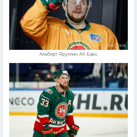
Альберт Яруллин АК Барс