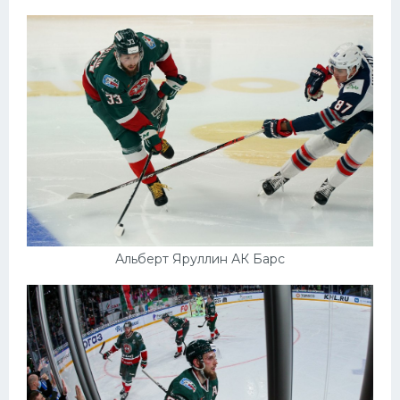
Альберт Яруллин АК Барс