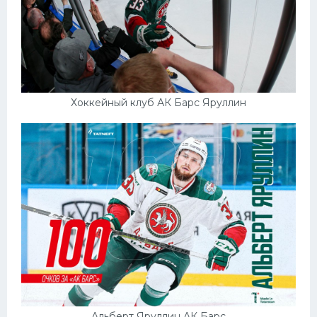
Хоккейный клуб АК Барс Яруллин
Альберт Яруллин АК Барс