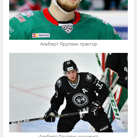
Альберт Яруллин трактор
Альберт Яруллин хоккеист