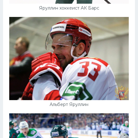
Яруллин хоккеист АК Барс
Альберт Яруллин