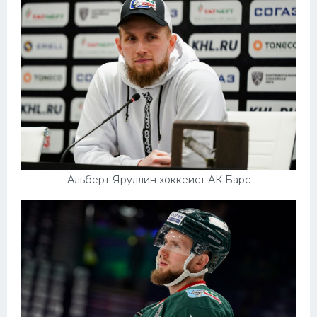
Конькобежный спорт
Тренажеры
Интерьер квартиры
Альберт Яруллин хоккеист АК Барс