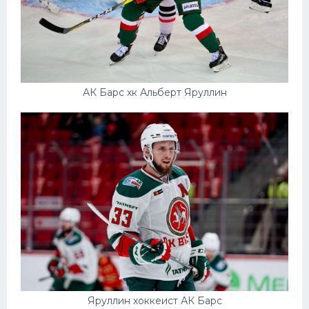
АК Барс хк Альберт Яруллин
Яруллин хоккеист АК Барс