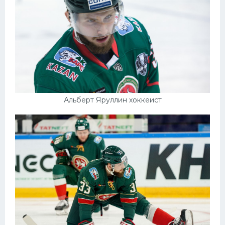
Альберт Яруллин хоккеист