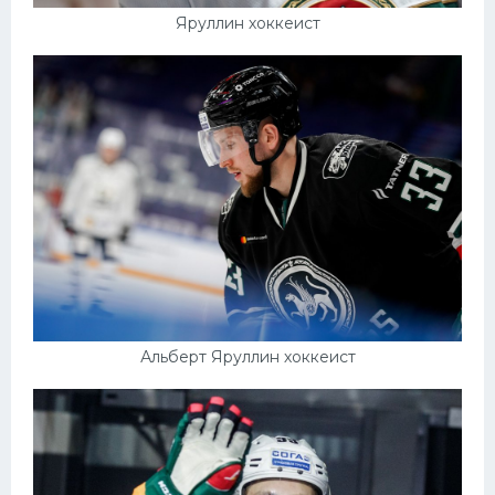
Яруллин хоккеист
Альберт Яруллин хоккеист