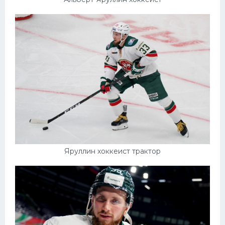
Яруллин хоккеист трактор