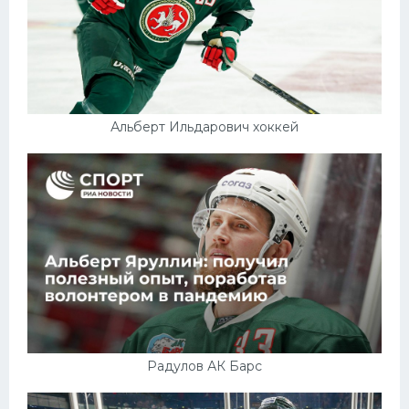
Альберт Ильдарович хоккей
Радулов АК Барс