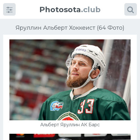
Photosota
.club
Яруллин Альберт Хоккеист (64 Фото)
Категории
Фото
Еще картинки...
Футбол
Баскетбол
Альберт Яруллин АК Барс
Хоккей
Велогонки