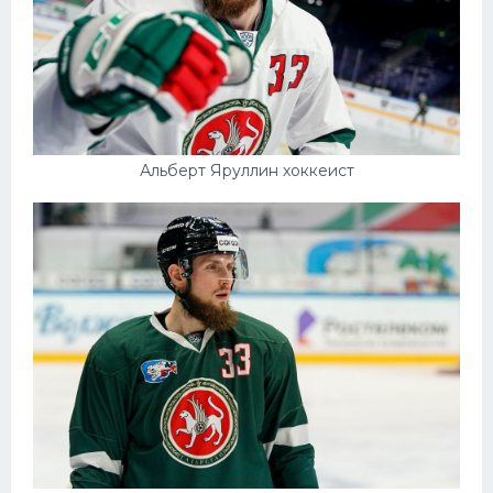
Альберт Яруллин хоккеист