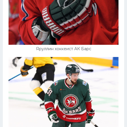
Яруллин хоккеист АК Барс