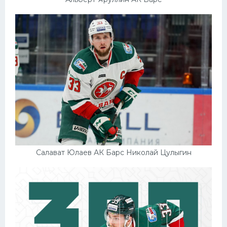
Салават Юлаев АК Барс Николай Цулыгин