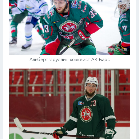
Альберт Яруллин хоккеист АК Барс