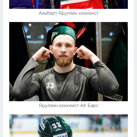
Альберт Яруллин хоккеист
Яруллин хоккеист АК Барс