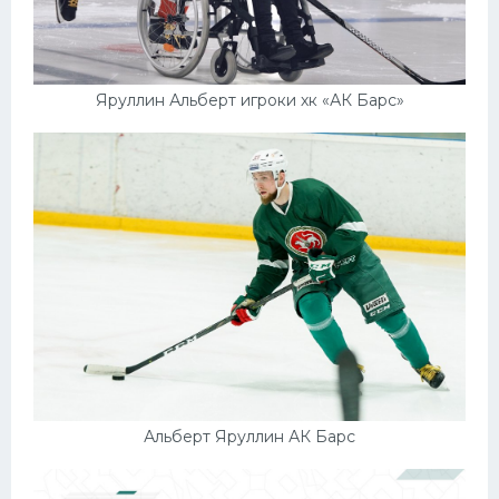
Яруллин Альберт игроки хк «АК Барс»
Альберт Яруллин АК Барс