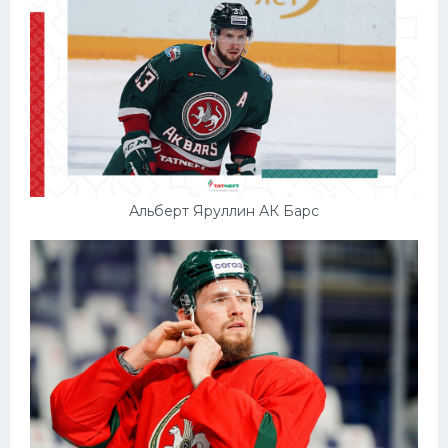
Альберт Яруллин АК Барс