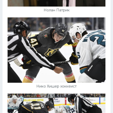
Нолан Патрик
Нико Хишер хоккеист