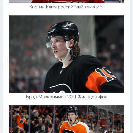
Костин Клим российский хоккеист
Брэд Маккриммон 2011 Филадельфия