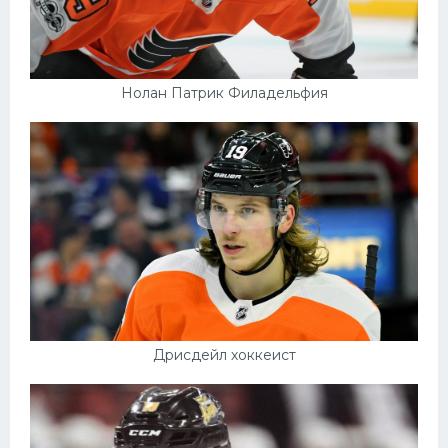
Нолан Патрик Филадельфия
Дрисдейл хоккеист