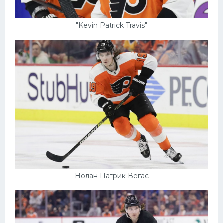
"Kevin Patrick Travis"
Нолан Патрик Вегас