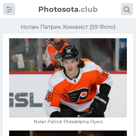
Photosota
.club
Нолан Патрик Хоккеист (59 Фото)
Категории
Фото
Еще картинки...
Футбол
Баскетбол
Nolan Patrick Philadelphia Flyers
Хоккей
Велогонки