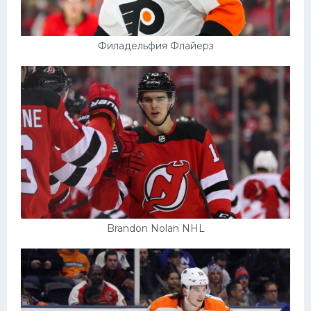
Филадельфия Флайерз
Brandon Nolan NHL