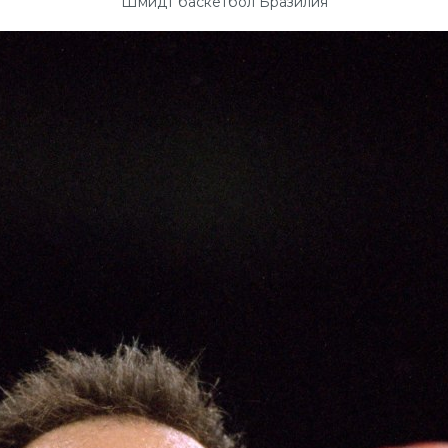
Шмидт баскетбол Бразилия