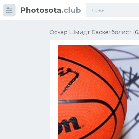
Photosota
.club
Категории
Фото
Оскар Шмидт Баскетболист (6
Еще картинки...
Футбол
Баскетбол
Хоккей
Велогонки
Конькобежный спорт
Тренажеры
Интерьер квартиры