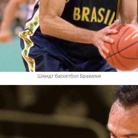
Шмидт баскетбол Бразилия