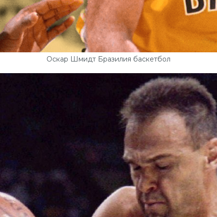
Оскар Шмидт Бразилия баскетбол