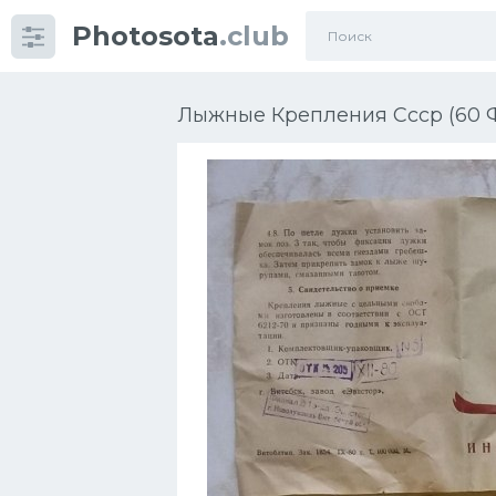
Photosota
.club
Категории
Фото
Лыжные Крепления Ссср (60 
Еще картинки...
Футбол
Баскетбол
Хоккей
Велогонки
Конькобежный спорт
Тренажеры
Интерьер квартиры