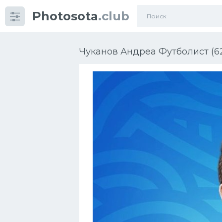
Photosota
.club
Категории
Фото
Чуканов Андреа Футболист (6
Еще картинки...
Футбол
Баскетбол
Хоккей
Велогонки
Конькобежный спорт
Тренажеры
Интерьер квартиры