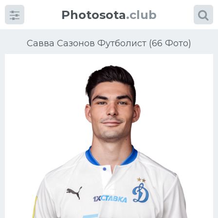
Photosota
.club
Савва Сазонов Футболист (66 Фото)
Категории
Фото
Еще картинки...
Футбол
Баскетбол
Хоккей
Велогонки