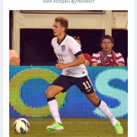
Фил Холден футболист