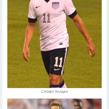
Стюарт Холден