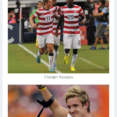
Стюарт Холден