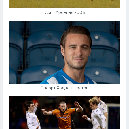
Сонг Арсенал 2006
Стюарт Холден Болтон