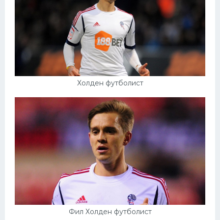
Холден футболист
Фил Холден футболист