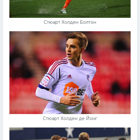
Стюарт Холден Болтон
Стюарт Холден де Йонг