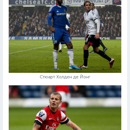
Стюарт Холден де Йонг