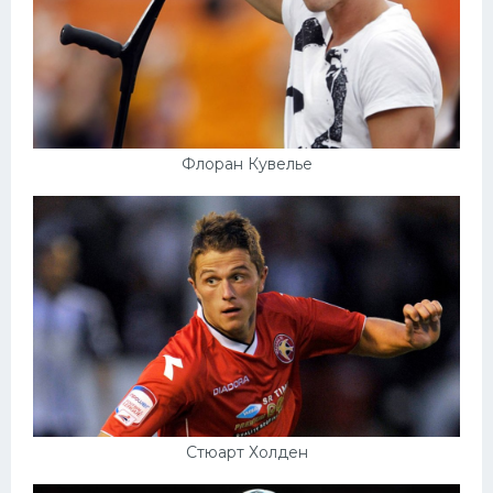
Флоран Кувелье
Стюарт Холден