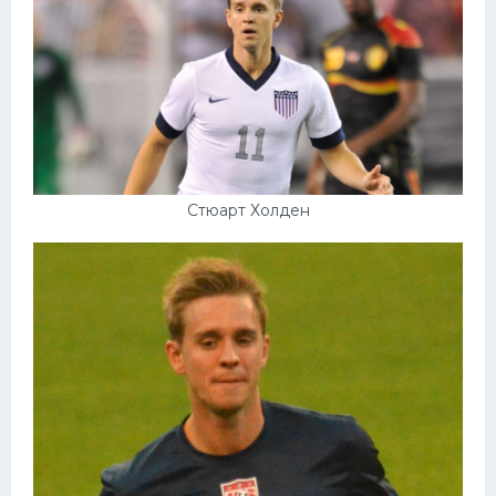
Стюарт Холден