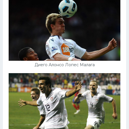
Диего Алонсо Лопес Малага