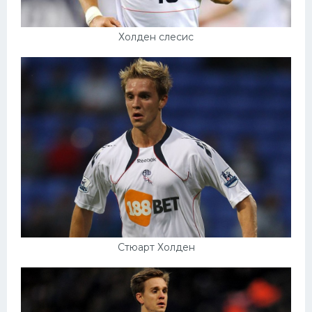
Холден слесис
Стюарт Холден