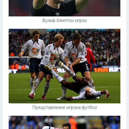
Вульф Хэмптон игрок
Представление игрока футбол