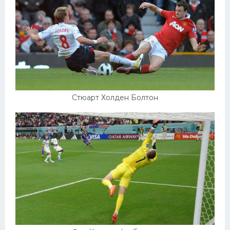
Стюарт Холден Болтон