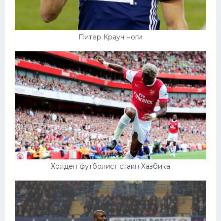
Питер Крауч ноги
Холден футболист стакн Хазбика