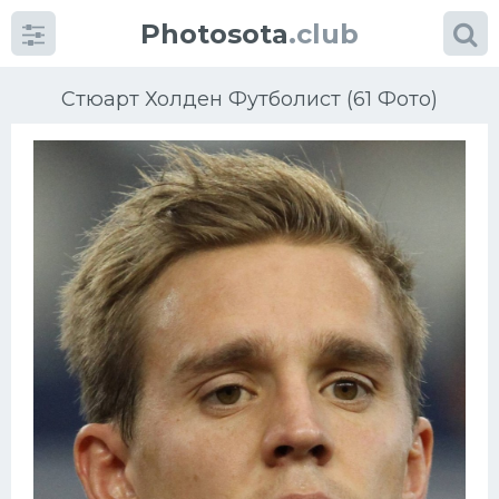
Photosota
.club
Стюарт Холден Футболист (61 Фото)
Категории
Фото
Еще картинки...
Футбол
Баскетбол
Хоккей
Велогонки