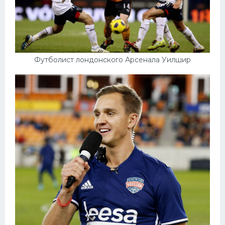
Футболист лондонского Арсенала Уилшир