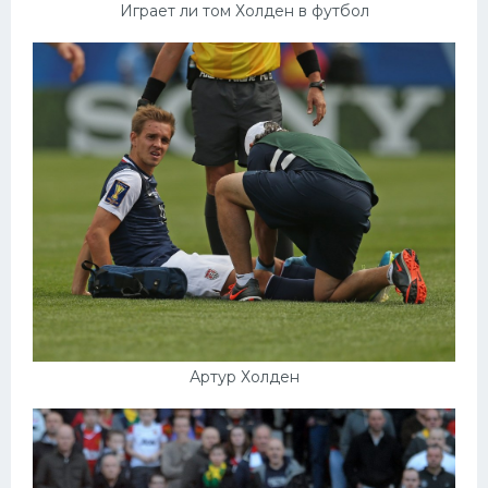
Играет ли том Холден в футбол
Артур Холден