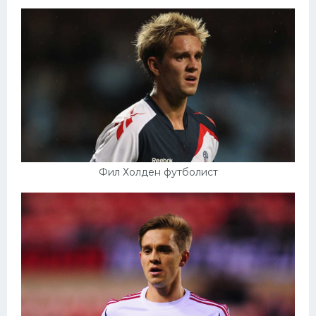
Фил Холден футболист