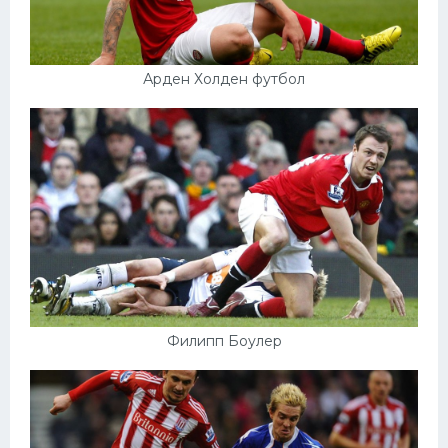
Арден Холден футбол
Филипп Боулер