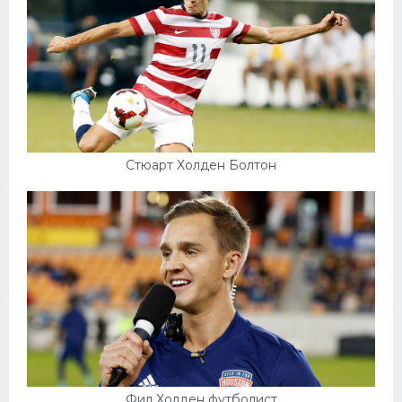
Стюарт Холден Болтон
Фил Холден футболист