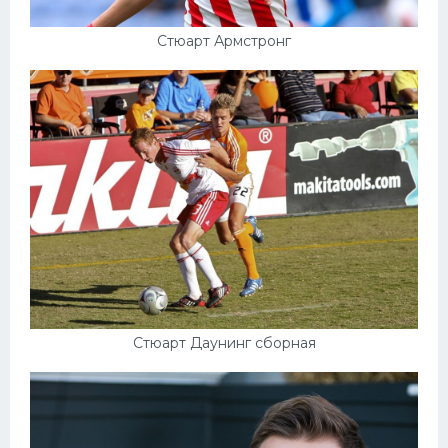
Стюарт Армстронг
Стюарт Даунинг сборная