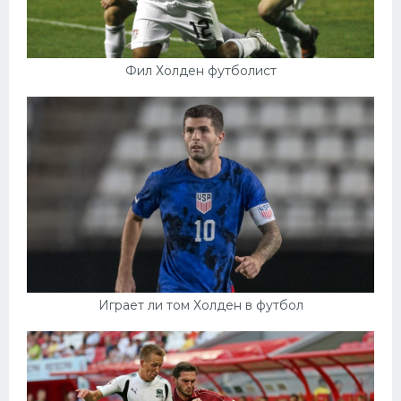
Фил Холден футболист
Играет ли том Холден в футбол